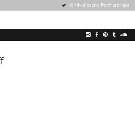
Handverlesene Partnershops
f